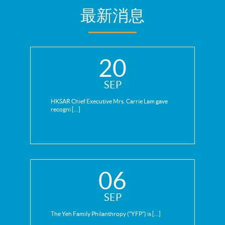
最新消息
20
SEP
HKSAR Chief Executive Mrs. Carrie Lam gave
recogni […]
06
SEP
The Yeh Family Philanthropy (“YFP”) is […]