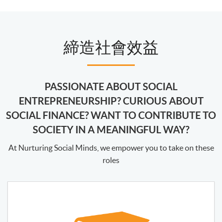
締造社會效益
PASSIONATE ABOUT SOCIAL
ENTREPRENEURSHIP? CURIOUS ABOUT
SOCIAL FINANCE? WANT TO CONTRIBUTE TO
SOCIETY IN A MEANINGFUL WAY?
At Nurturing Social Minds, we empower you to take on these
roles